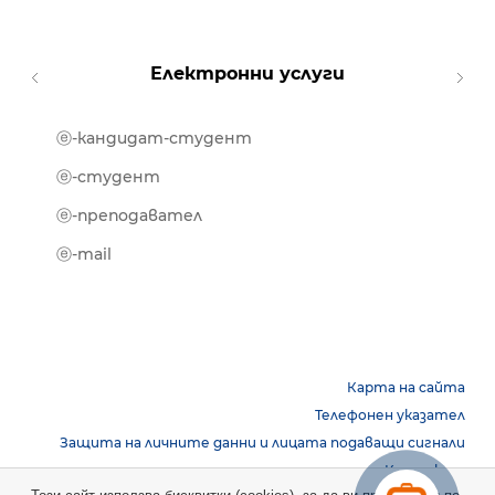
Електронни услуги
ⓔ-кандидат-студент
MOOD
ⓔ-биб
ⓔ-студент
ⓔ-кни
ⓔ-преподавател
ⓔ-trai
ⓔ-mail
Карта на сайта
Телефонен указател
Защита на личните данни и лицата подаващи сигнали
Контакти