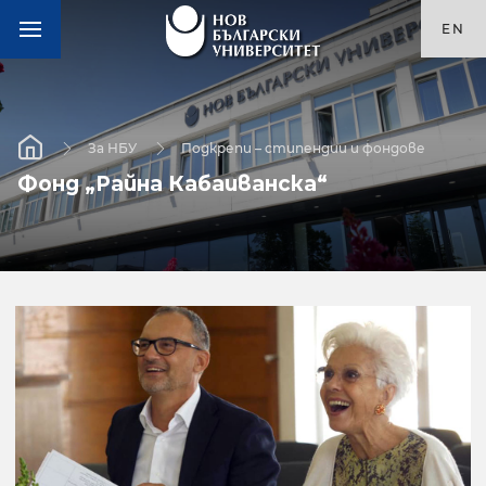
EN
За НБУ
Подкрепи – стипендии и фондове
Фонд „Райна Кабаиванска“