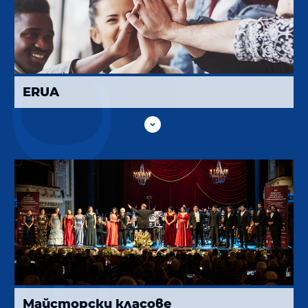
ERUA

Майсторски класове