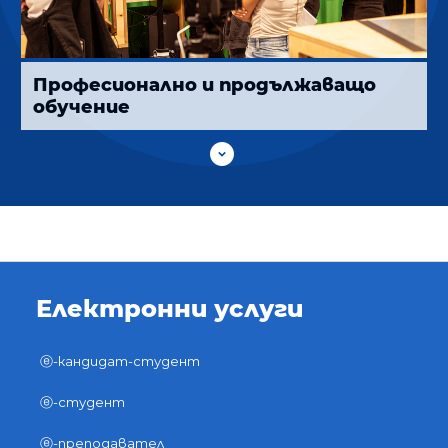
Професионално и продължаващо
обучение

Електронни услуги
ⓔ-кандидат-студент
ⓔ-студент
ⓔ-преподавател