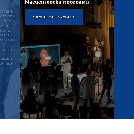
Магистърски програми
ограми
ост от
КЪМ ПРОГРАМИТЕ
истема
ален
остта
ата и
грама І
ания и
риални
ления и