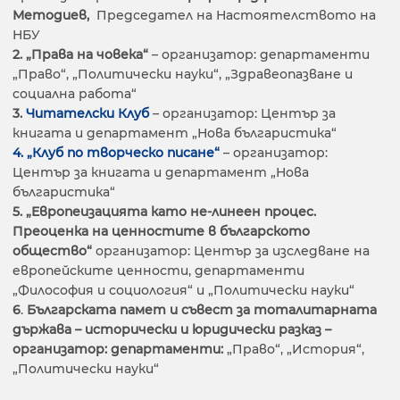
Методиев,
Председател на Настоятелството на
НБУ
2. „Права на човека“
– организатор: департаменти
„Право“, „Политически науки“, „Здравеопазване и
социална работа“
3.
Читателски Клуб
– организатор: Център за
книгата и департамент „Нова българистика“
4. „Клуб по творческо писане“
– организатор:
Център за книгата и департамент „Нова
българистика“
5.
„Европеизацията като не-линеен процес.
Преоценка на ценностите в българското
общество“
организатор: Център за изследване на
европейските ценности, департаменти
„Философия и социология“ и „Политически науки“
6
.
Българската памет и съвест за тоталитарната
държава – исторически и юридически разказ –
организатор: департаменти:
„Право“, „История“,
„Политически науки“