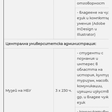
отговорност
- владеене на чуж
език и компютър
умения (Adobe
InDesign и
Illustrator)
Централна университетска администрация:
- студенти с
познания и
интерес в
областта на
история, култура
туризъм, масови
комуникации,
Музей на НБУ
3 х 230 ч.
изящни изкуства 
др. и владее чужд
език
- комуникативно