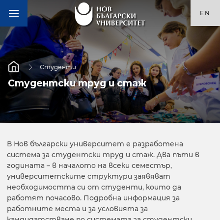
EN
Студенти
Студентски труд и стаж
В Нов български университет е разработена
система за студентски труд и стаж. Два пъти в
годината – в началото на всеки семестър,
университетските структури заявяват
необходимостта си от студенти, които да
работят почасово. Подробна информация за
работните места и за условията за
кандидатстване по системата за студентски