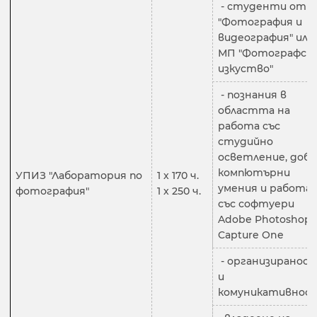
- студенти от 
"Фотография и
видеография" или
МП "Фотографск
изкуство"
- познания в
областта на
работа със
студийно
осветление, доб
компютърни
УПИЗ "Лаборатория по
1 х 170 ч.
умения и работа
фотография"
1 х 250 ч.
със софтуери
Adobe Photoshop,
Capture One
- организиранос
и
комуникативнос