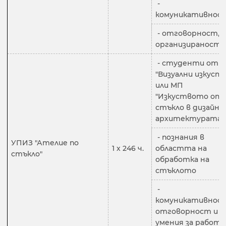
-
комуникативнос
- отговорност,
организираност
- студенти от 
"Визуални изкуств
или МП
"Изкуството от
стъкло в дизайна 
архитектурата"
- познания в
УПИЗ "Ателие по
1 х 246 ч.
областта на
стъкло"
обработка на
стъклото
-
комуникативност
отговорност и
умения за работа