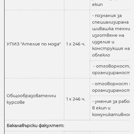
екип
- познания за
специализирана
шивашка техника
изготвяне на
изделия и
УПИЗ "Ателие по мода"
1 х 246 ч.
конструкция на
облекло
- отговорност,
организираност
- отговорност и
организираност
Общообразователни
1 х 246 ч.
- умения за работ
курсове
в екип и
комуникативнос
Бакалавърски факултет: