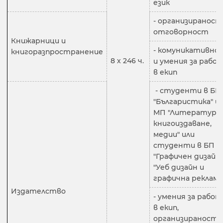
език
- организираност
отговорност
Книжарници и
- комуникативно
книгоразпространение
8 х 246 ч.
и умения за рабо
в екип
- студенти в БП
"Българистика" и
МП "Литература,
книгоиздаване,
медии" или
студенти в БП
"Графичен дизайн"
"Уеб дизайн и
графична реклама
Издателство
- умения за работ
в екип,
организираност 