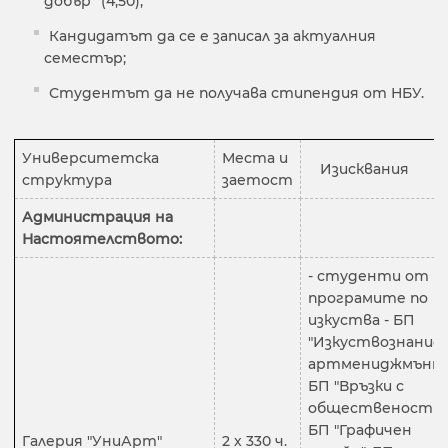
добър“ (4,50);
Кандидатът да се е записал за актуалния
семестър;
Студентът да не получава стипендия от НБУ.
Университетска
Места и
Изисквания
структура
заетост
Администрация на
Настоятелството:
- студенти от
програмите по
изкуства - БП
"Изкуствознание 
артмениджмънт"
БП "Връзки с
обществеността
БП "Графичен
Галерия "УниАрт"
2 х 330 ч.