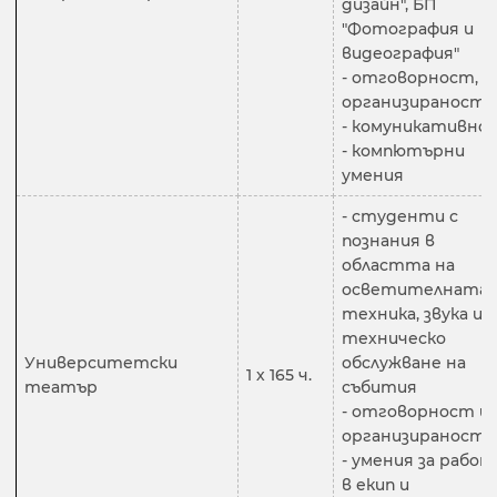
дизайн", БП
"Фотография и
видеография"
- отговорност,
организираност
- комуникативно
- компютърни
умения
- студенти с
познания в
областта на
осветителната
техника, звука и
техническо
Университетски
обслужване на
1 х 165 ч.
театър
събития
- отговорност и
организираност
- умения за работ
в екип и