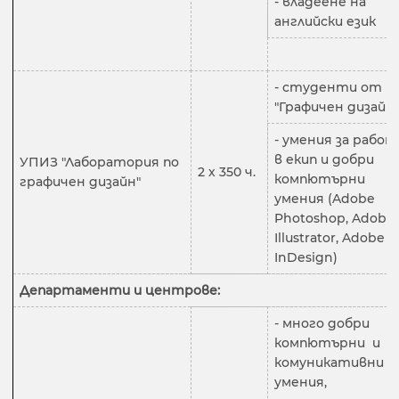
- владеене на
английски език
- студенти от Б
"Графичен дизайн"
- умения за работ
в екип и добри
УПИЗ "Лаборатория по
2 х 350 ч.
компютърни
графичен дизайн"
умения (Adobe
Photoshop, Adobe
Illustrator, Adobe
InDesign)
Департаменти и центрове:
- много добри
компютърни и
комуникативни
умения,