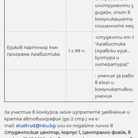
инструменти за
дизайн, опит в
комуникацията в
социалните меди
-студенти от Б
"Арабистика
Езиков партньор към
1 х 99 ч.
(Арабски език ,
програма Арабистика
култура и
литература)"
- умения за работ
в екип и
комуникативни
умения
За участие в конкурса, моля изпратете заявление и
кратка автобиография (до 2 стр.) на e-
mail:
studtrud@nbu.bg
или го подайте лично в
Студентския център, корпус 1, Централно фоайе, в