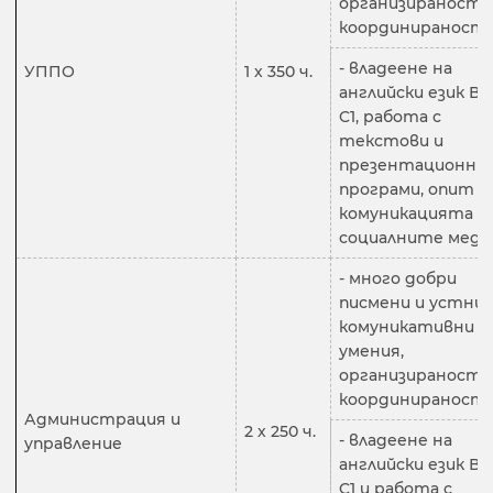
организираност 
координираност
- владеене на
УППО
1 х 350 ч.
английски език В2,
C1, работа с
текстови и
презентационни
програми, опит в
комуникацията в
социалните меди
- много добри
писмени и устни
комуникативни
умения,
организираност 
координираност
Администрация и
2 х 250 ч.
- владеене на
управление
английски език В2,
C1 и работа с