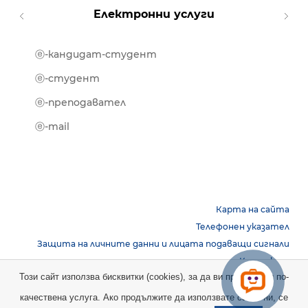
Електронни услуги
ⓔ-кандидат-студент
MOOD
ⓔ-биб
ⓔ-студент
ⓔ-кни
ⓔ-преподавател
ⓔ-trai
ⓔ-mail
Карта на сайта
Телефонен указател
Защита на личните данни и лицата подаващи сигнали
Контакти
Този сайт използва бисквитки (cookies), за да ви предостави по-
качествена услуга. Ако продължите да използвате сайта ни, се
Copyright © 2026 НБУ. Всички права запазени.