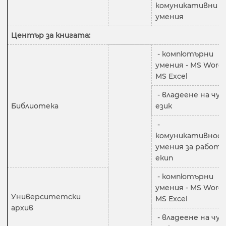
комуникативни
умения
Център за книгата:
- компютърни
умения - MS Word,
MS Excel
- владеене на чу
Библиотека
език
-
комуникативност
умения за работа
екип
- компютърни
умения - MS Word,
Университетски
MS Excel
архив
- владеене на чу