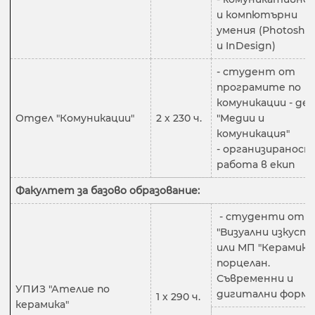
и компютърни
умения (Photosho
и InDesign)
- студент от
програмите по
комуникации - деп
Отдел "Комуникации"
2 х 230 ч.
"Медии и
комуникация"
- организираност
работа в екип
Факултет за базово образование:
- студенти от 
"Визуални изкуств
или МП "Керамика
порцелан.
Съвременни и
УПИЗ "Ателие по
дигитални форми
1 х 290 ч.
керамика"