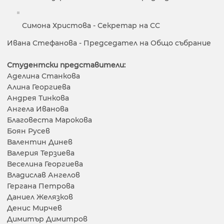
Симона Христова - Секретар на СС
Ивана Стефанова - Председател на Общо събрание
Студентски представители:
Аделина Станкова
Алина Георгиева
Андрея Тинкова
Ангела Иванова
Благовеста Марокова
Боян Русев
Валентин Динев
Валерия Терзиева
Веселина Георгиева
Владислав Ангелов
Гергана Петрова
Даниел Желязков
Денис Мирчев
Димитър Димитров