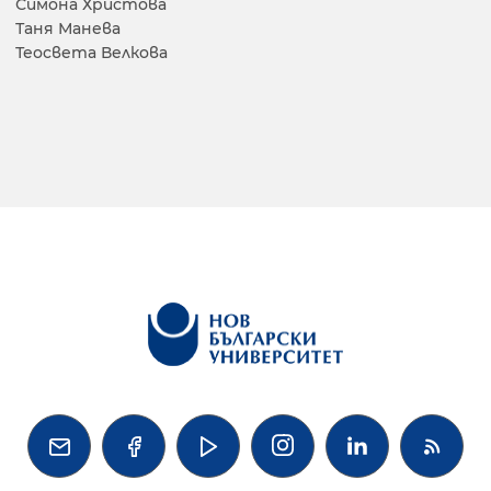
Симона Христова
Таня Манева
Теосвета Велкова



