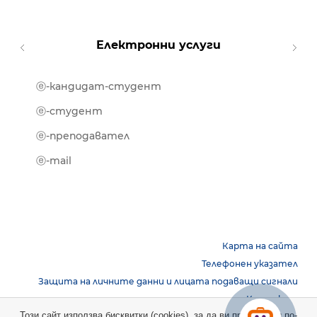
Електронни услуги
ⓔ-кандидат-студент
MOOD
ⓔ-биб
ⓔ-студент
ⓔ-кни
ⓔ-преподавател
ⓔ-trai
ⓔ-mail
Карта на сайта
Телефонен указател
Защита на личните данни и лицата подаващи сигнали
Контакти
Този сайт използва бисквитки (cookies), за да ви предостави по-