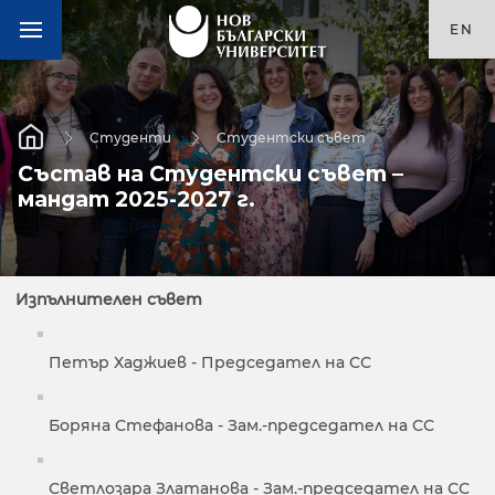
EN
Студенти
Студентски съвет
Състав на Студентски съвет –
мандат 2025-2027 г.
Изпълнителен съвет
Петър Хаджиев - Председател на СС
Боряна Стефанова - Зам.-председател на СС
Светлозара Златанова - Зам.-председател на СС