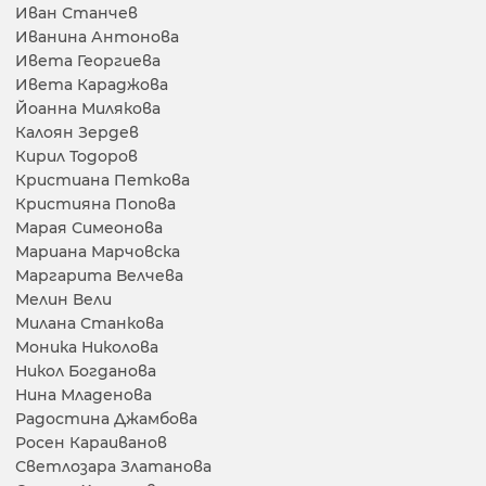
Иван Станчев
Иванина Антонова
Ивета Георгиева
Ивета Караджова
Йоанна Милякова
Калоян Зердев
Кирил Тодоров
Кристиана Петкова
Кристияна Попова
Марая Симеонова
Мариана Марчовска
Маргарита Велчева
Мелин Вели
Милана Станкова
Моника Николова
Никол Богданова
Нина Младенова
Радостина Джамбова
Росен Караиванов
Светлозара Златанова