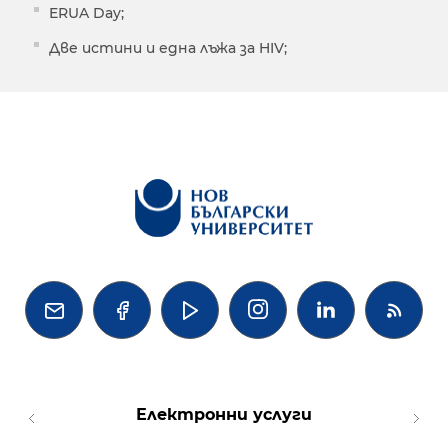
ERUA Day;
Две истини и една лъжа за HIV;




Електронни услуги