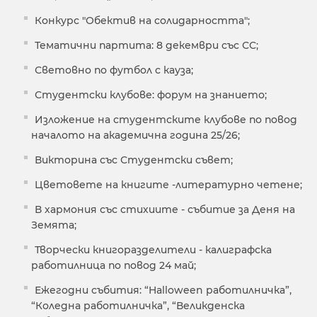
Конкурс "Обектив на солидарността";
Тематични партита: 8 декември със СС;
Световно по футбол с кауза;
Студентски клубове: форум на знанието;
Изложение на студентските клубове по повод
началото на академична година 25/26;
Викторина със Студентски съвет;
Цветовете на книгите -литературно четене;
В хармония със стихиите - събитие за Деня на
Земята;
Творчески книгоразделители - калиграфска
работилница по повод 24 май;
Ежегодни събития: “Halloween работилничка”,
“Коледна работилничка”, “Великденска