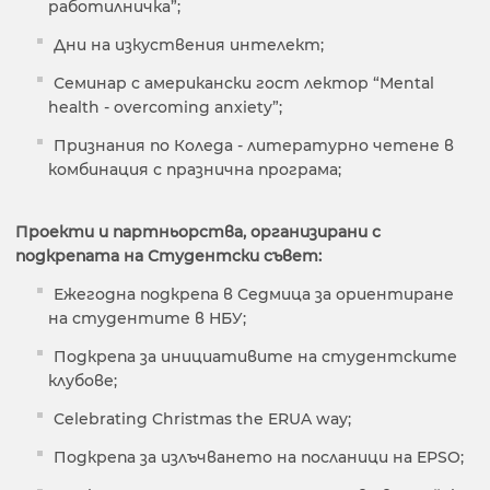
работилничка”;
Дни на изкуствения интелект;
Семинар с американски гост лектор “Mental
health - overcoming anxiety”;
Признания по Коледа - литературно четене в
комбинация с празнична програма;
Проекти и партньорства, организирани с
подкрепата на Студентски съвет:
Ежегодна подкрепа в Седмица за ориентиране
на студентите в НБУ;
Подкрепа за инициативите на студентските
клубове;
Celebrating Christmas the ERUA way;
Подкрепа за излъчването на посланици на EPSO;