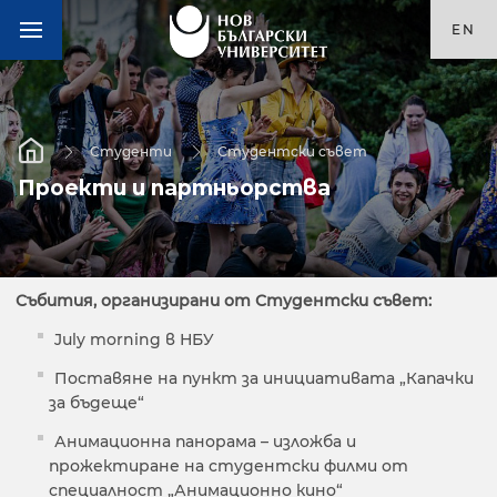
EN
Студенти
Студентски съвет
Проекти и партньорства
Събития, организирани от Студентски съвет:
July morning в НБУ
Поставяне на пункт за инициативата „Капачки
за бъдеще“
Анимационна панорама – изложба и
прожектиране на студентски филми от
специалност „Анимационно кино“