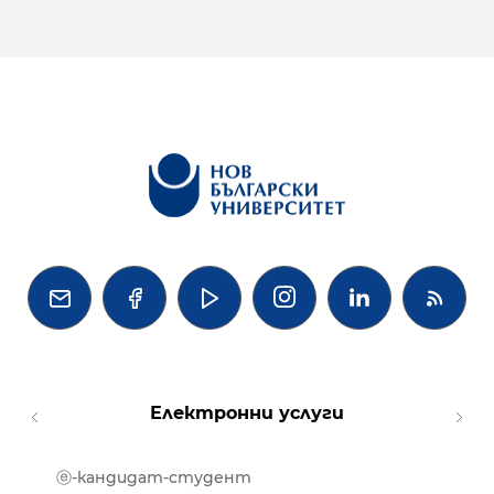




Електронни услуги
ⓔ-кандидат-студент
MOOD