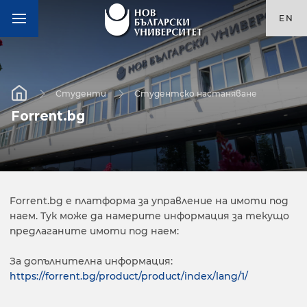
EN
Студенти
Студентско настаняване
Forrent.bg
Forrent.bg е платформа за управление на имоти под
наем. Тук може да намерите информация за текущо
предлаганите имоти под наем:
За допълнителна информация:
https://forrent.bg/product/product/index/lang/1/