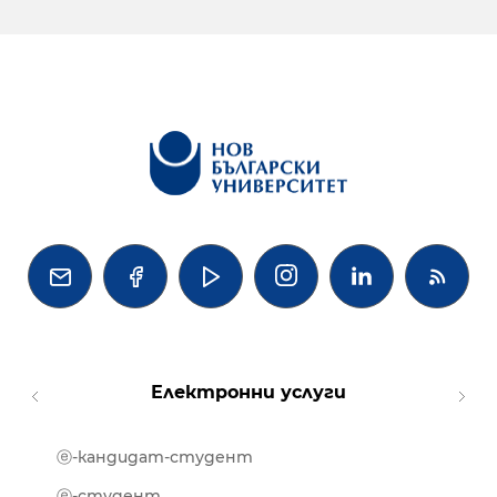




Електронни услуги
ⓔ-кандидат-студент
MOOD
ⓔ-биб
ⓔ-студент