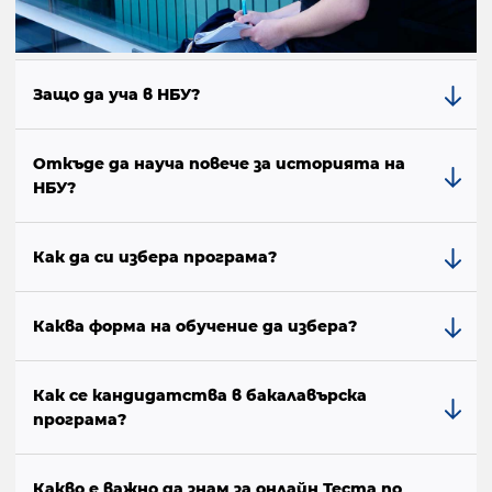
Защо да уча в НБУ?
Откъде да науча повече за историята на
НБУ?
Как да си избера програма?
Каква форма на обучение да избера?
Как се кандидатства в бакалавърска
програма?
Какво е важно да знам за онлайн Теста по