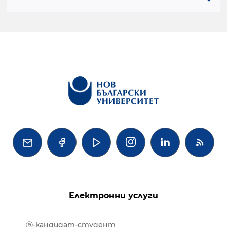




Електронни услуги
ⓔ-кандидат-студент
MOOD