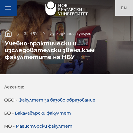
EN
За НБУ
Изследвания и услуги
Учебно-практически и
изследователски звена към
факултетите на НБУ
Легенда:
ФБО -
Факултет за базово образование
БФ -
Бакалавърски факултет
МФ -
Магистърски факултет