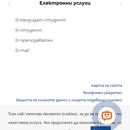
Електронни услуги
ⓔ-кандидат-студент
MOOD
ⓔ-биб
ⓔ-студент
ⓔ-кни
ⓔ-преподавател
ⓔ-trai
ⓔ-mail
Карта на сайта
Телефонен указател
Защита на личните данни и лицата подаващи сигнали
Контакти
Този сайт използва бисквитки (cookies), за да ви предостави по-
качествена услуга. Ако продължите да използвате сайта ни, се
Copyright © 2026 НБУ. Всички права запазени.