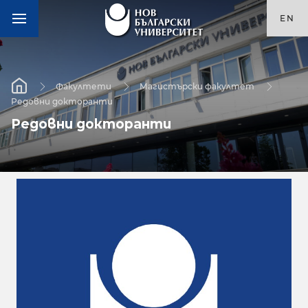
EN
Факултети
Магистърски факултет
Редовни докторанти
Редовни докторанти