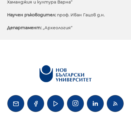
Хаманджия и култура Варна“
Научен ръководител:
проф. Иван Гацов д.н.
Департамент:
„Археология“



