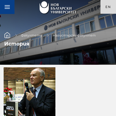
EN
Факултети
Магистърски факултет
История