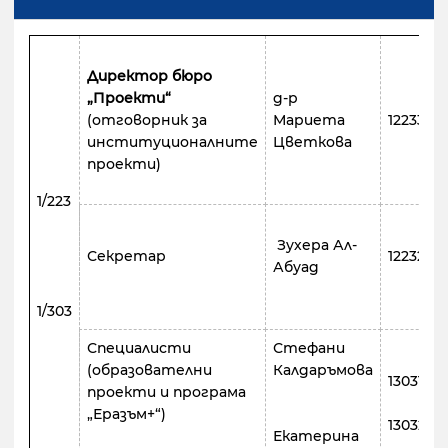
Директор бюро
„Проекти“
д-р
8
(отговорник за
Мариета
12233
институционалните
Цветкова
проекти)
1/223
Зухера Ал-
8
Секретар
12232
Абуад
1/303
Специалисти
Стефани
8
(образователни
Калдаръмова
13031
проекти и програма
„Еразъм+“)
13032
Екатерина