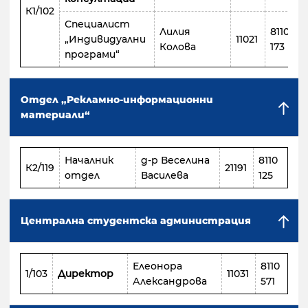
К1/102
Специалист
Лилия
8110
„Индивидуални
11021
Колова
173
програми“
Отдел „Рекламно-информационни
материали“
Началник
д-р Веселина
8110
К2/119
21191
отдел
Василева
125
Централна студентска администрация
Елеонора
8110
1/103
Директор
11031
Александрова
571