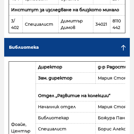
Институт за изследване на близкото минало
3/
Димитър
8110
Специалист
34021
402
Димов
442
Библиотека
Директор
д-р Радостина
Зам. директор
Мария Стояно
Отдел „Развитие на колекции“
Началник отдел
Мария Стояно
Библиотекар
Божура Панайо
Фоайе,
Специалист
Борис Алексан
Център