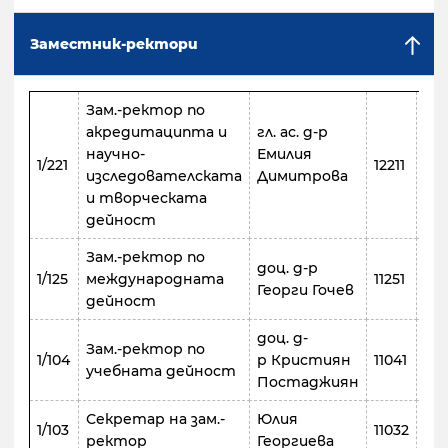
Заместник-ректори
Зам.-ректор по
акредитаципта и
гл. ас. д-р
научно-
Емилия
811
1/221
12211
изследователската
Димитрова
221
и творческата
дейност
Зам.-ректор по
доц. д-р
811
1/125
международната
11251
Георги Гочев
231
дейност
доц. д-
Зам.-ректор по
811
1/104
р Кристиян
11041
учебната дейност
225
Постаджиян
Секретар на зам.-
Юлия
811
1/103
11032
ректор
Георгиева
573