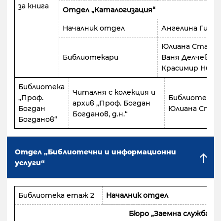
за книга
Отдел „Каталогизация“
Началник отдел
Ангелина Гими
Юлиана Стани
Библиотекари
Ваня Делчева
Красимир Нико
Библиотека
Читалня с колекция и
„Проф.
Библиотекар
архив „Проф. Богдан
Богдан
Юлиана Стан
Богданов, д.н.“
Богданов“
Отдел „Библиотечни и информационни
услуги“
Библиотека етаж 2
Началник отдел
Бюро „Заемна служба“, 