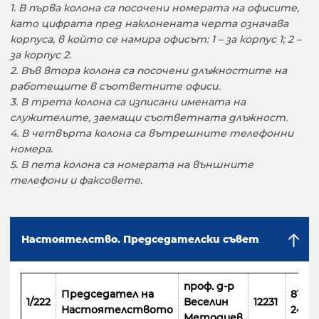
1. В първа колона са посочени номерата на офисите,
като цифрата пред наклонената черта означава
корпуса, в който се намира офисът: 1 – за корпус 1; 2 –
за корпус 2.
2. Във втора колона са посочени длъжностите на
работещите в съответните офиси.
3. В трета колона са изписани имената на
служителите, заемащи съответната длъжност.
4. В четвърта колона са вътрешните телефонни
номера.
5. В пета колона са номерата на външните
телефони и факсовете.
Настоятелство. Председателски съвет
проф. д-р
Председател на
8110
1/222
Веселин
12231
Настоятелството
243
Методиев