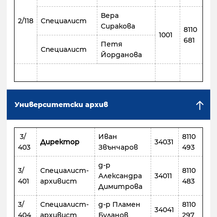
Вера
2/118
Специалист
Сиракова
8110
1001
681
Петя
Специалист
Йорданова
Университетски архив
3/
Иван
8110
Директор
34031
403
Звънчаров
493
д-р
3/
Специалист-
8110
Александра
34011
401
архивист
483
Димитрова
3/
Специалист-
д-р Пламен
8110
34041
404
архивист
Буланов
297