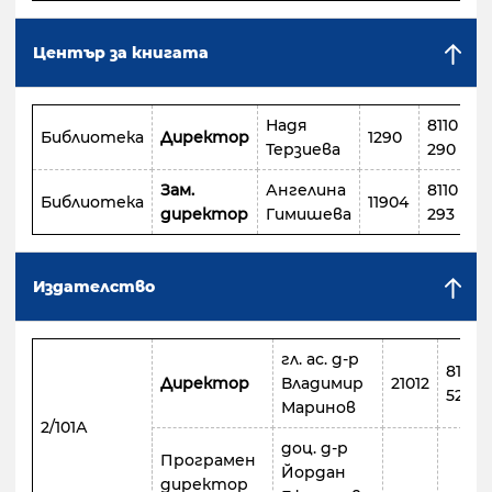
Център за книгата
Надя
8110
Библиотека
Директор
1290
Терзиева
290
Зам.
Ангелина
8110
Библиотека
11904
директор
Гимишева
293
Издателство
гл. ас. д-р
8110
Директор
Владимир
21012
521
Маринов
2/101А
доц. д-р
Програмен
Йордан
директор