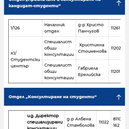
кандидат-студенти“
Началник
д-р Христо
8
1/126
11261
отдел
Панчугов
1
Специалист
Християна
8
общи
11202
Стоименова
2
К1/
консултации
Студентски
Специалист
център
Габриела
8
общи
11201
Ерелийска
2
консултации
Отдел „Консултиране на студенти“
и.д. Директор
д-р Албена
8110
специализирани
11022
Стамболова
162
консултации