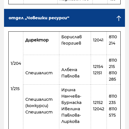
отдел „Човешки ресурси“
Борислав
8110
Директор
12041
Георгиев
214
8110
1/204
12154
215
Албена
Специалист
12151
8110
Павлова
285
1/215
Ирина
Нанчева-
8110
Специалист
Бурнаска
12152
235
(конкурси)
Ивелина
12042
8110
Специалист
Павлова-
575
Лиркова