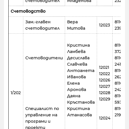
счетоводител
Младенова
232
Счетоводство
Зам.-главен
Вера
8110
12023
счетоводител
Митова
239
Кристина
8110
Ламбева
372
Счетоводители
Десислава
8110
Славчева
241
12021
Антоанета
8110
12022
Иванова
262
12026
Елена
8110
12027
Аронова
242
1/202
12028
Даяна
8110
12029
Кръстанова
593
Специалист по
Кристина
8110
управление на
Атанасова
219
12024
програми и
проекти