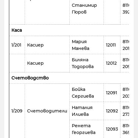
Станимир
8110
Гюров
392
Каса
Мария
8110
1/201
Касиер
12011
Манева
201
Биляна
8110
Касиер
12012
Тодорова
209
Счетоводство
Бойка
8110
12091
Сергиева
203
Наталия
8110
1/209
Счетоводители
12092
Илиева
273
Ренета
8110
12093
Георгиева
369