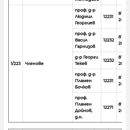
проф. д-р
8110
Людмил
12231
243
Георгиев
проф. д-р
8110
Васил
12232
2
83
Гарнизов
д-р Георги
8110
12232
1/223
Членове
Текев
283
проф. д-р
8110
Пламен
12231
243
Бочков
проф.
Пламен
8110
12271
Дойнов,
2
47
д.н.