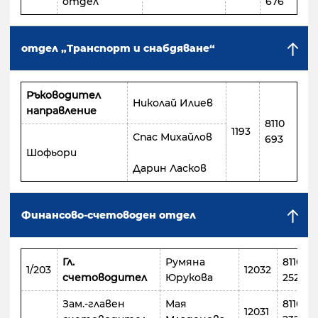
отдел
676
отдел „Транспорт и снабдяване“
Ръководител
Николай Илиев
направление
8110
1193
Спас Михайлов
693
Шофьори
Дарин Ласков
Финансово-счетоводен отдел
Гл.
Румяна
8110
1/203
12032
счетоводител
Юрукова
252
Зам.-главен
Мая
8110
12031