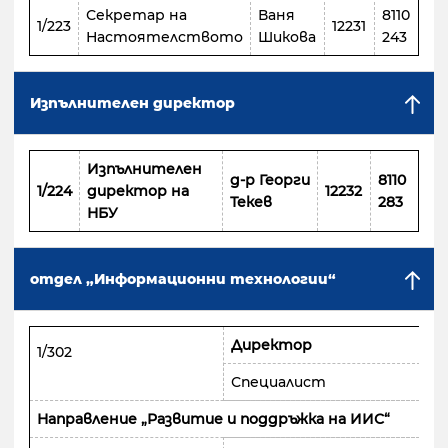
Секретар на
Ваня
8110
1/223
12231
Настоятелството
Шикова
243
Изпълнителен директор
Изпълнителен
д-р
Георги
8110
1/
22
4
д
иректор
на
12
2
3
2
Текев
283
НБУ
отдел „Информационни технологии“
Директор
Ян
1/302
Специалист
То
Направление „Развитие и поддръжка на ИИС“