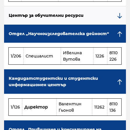
Център за обучителни ресурси
Отдел „Научноизследователска дейност“
Ивелина
8110
1/206
Специалист
1226
Вутова
226
Кандидатстудентски и студентски
информационен център
Валентин
8110
1/126
Директор
11262
Гьонов
136
Отдел „Привличане и консултиране на