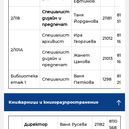
Ефтимов
Специалист
Таня
8110
2/118
дизайн и
21181
Йорданова
518
предпечат
Специалист
Ира
8110
21012
архивист
Георгиева
165
2/101А
Специалист
Жанет
8110
дизайн и
21013
Цанова
166
предпечат
Библиотека
Ваня
8110
Специалист
1298
етаж 1
Петкова
298
Книжарници и книгоразпространение
8110
Директор
Ваня Русева
21182
568