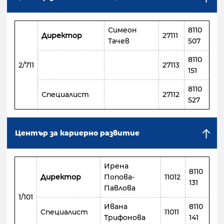
Симеон
8110
Директор
27111
Тачев
507
8110
2/711
27113
151
8110
Специалист
27112
527
Център за кариерно развитие
Ирена
8110
Директор
Попова-
11012
131
Павлова
1/101
Ивана
8110
Специалист
11011
Трифонова
141