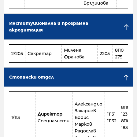
Бръзицова
Институционална и програмна
акредитация
Милена
8110
2/205
Секретар
2205
Франова
275
Стопански отдел
Александър
8110
Захариев
Директор
11131
123
1/113
Борис
Специалисти
11132
8110
Марков
183
Радослав