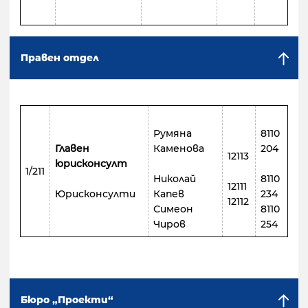
Правен отдел
Румяна
8110
Главен
Каменова
204
12113
юрисконсулт
1/211
Николай
8110
12111
Юрисконсулти
Капев
234
12112
Симеон
8110
Чиров
254
Бюро „Проекти“