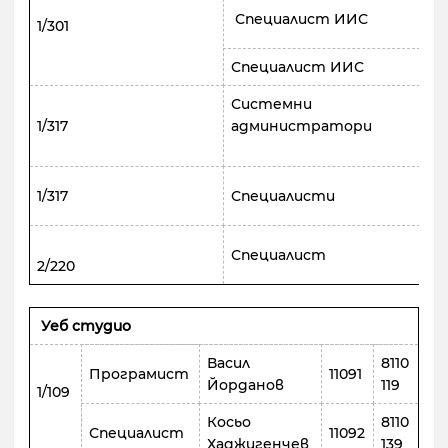
Специалист ИИС
1/301
До
Специалист ИИС
Пе
Системни
Ил
1/317
администратори
Зд
Хр
То
1/317
Специалисти
Пе
Специалист
Ви
2/220
Уеб студио
Васил
8110
Програмист
11091
Йорданов
119
1/109
Косьо
8110
Специалист
11092
Хаджигенчев
139