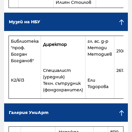
Илиян Стоилов
Музей на НБУ
Библиотека
гл. ас. д-р
Директор
"проф.
Методи
21081
Богдан
Методиев
Богданов"
Специалист
26134
(уредник)
К2/613
Ели
Техн. сътрудник
Тодорова
(фондохранител)
Галерия УниАрт