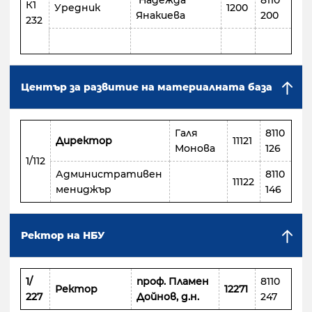
Надeжда
8110
К1
Уредник
1200
Янакиева
200
232
Център за развитие на материалната база
Галя
8110
Директор
11121
Монова
126
1/112
Административен
8110
11122
мениджър
146
Ректор на НБУ
1/
проф. Пламен
8110
Ректор
12271
227
Дойнов, д.н.
247