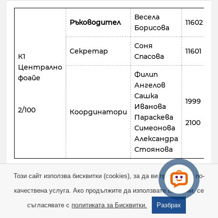
Весела
81
Ръководител
11602
Борисова
51
Соня
81
Секретар
11601
К1
Спасова
53
Централно
Филип
фоайе
Ангелов
81
Сашка
1999
6
Иванова
2/100
Координатори
Параскева
2100
81
Симеонова
18
Александра
Стоянова
Този сайт използва бисквитки (cookies), за да ви предостави по-
Отдел „Дипломиране“
качествена услуга. Ако продължите да използвате сайта ни, се
съгласявате с
политиката за Бисквитки.
Разбрах