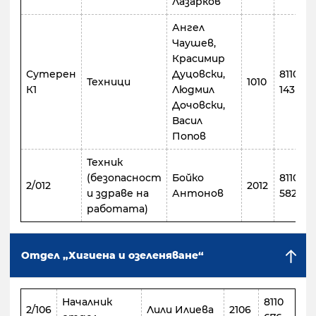
Лазарков
Ангел
Чаушев,
Красимир
Сутерен
Дуцовски,
8110
Техници
1010
К1
Людмил
143
Дочовски,
Васил
Попов
Техник
(безопасност
Бойко
8110
2/012
2012
и здраве на
Антонов
582
работата)
Отдел „Хигиена и озеленяване“
Началник
8110
2/106
Лили Илиева
2106