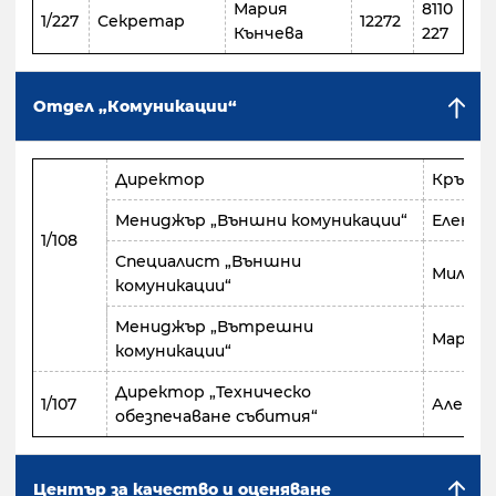
Мария
8110
1/227
Секретар
12272
Кънчева
227
Отдел „Комуникации“
Директор
Кръсти
Мениджър „Външни комуникации“
Елена 
1/108
Специалист „Външни
Милена
комуникации“
Мениджър „Вътрешни
Маргар
комуникации“
Директор „Техническо
1/107
Алекса
обезпечаване събития“
Център за качество и оценяване