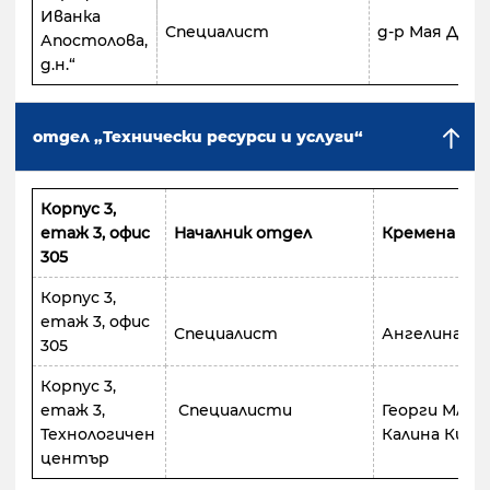
Иванка
Специалист
д-р Мая Дече
Апостолова,
д.н.“
отдел „Технически ресурси и услуги“
Корпус 3,
етаж 3, офис
Началник отдел
Кремена Бо
305
Корпус 3,
етаж 3, офис
Специалист
Ангелина Ка
305
Корпус 3,
етаж 3,
Специалисти
Георги Млад
Технологичен
Калина Кита
център