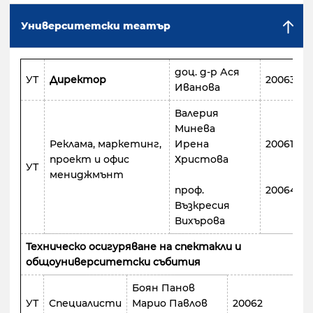
Университетски театър
доц. д-р Ася
УТ
Директор
20063
Иванова
Валерия
Минева
Реклама, маркетинг,
Ирена
20061
проект и офис
Христова
УТ
мениджмънт
проф.
20064
Възкресия
Вихърова
Техническо осигуряване на спектакли и
общоуниверситетски събития
Боян Панов
УТ
Специалисти
Марио Павлов
20062
8