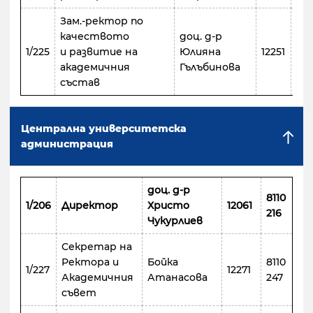
Зам.-ректор по
качеството
доц. д-р
811
1/225
и развитие на
Юлияна
12251
23
академичния
Гълъбинова
състав
Централна университетска
администрация
доц. д-р
8110
1/20
6
Директор
Христо
12
06
1
216
Чукурлиев
Секретар на
Ректора и
Бойка
8110
1/227
12271
Академичния
Атанасова
247
съвет