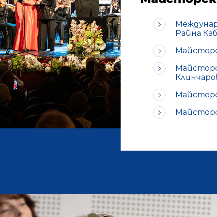
Междунар
Райна Ка
Майсторс
Майсторск
Клинчаро
Майсторс
Майсторс