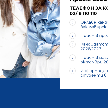
ТЕЛЕФОН ЗА К
02/ 8 110 110
Онлайн канд
бакалавърск
Прием в прог
Кандидатст
2026/2027
Прием в маг
октомври 202
Информацион
студенти в