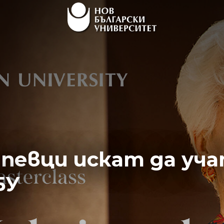
евци искат да уча
БУ