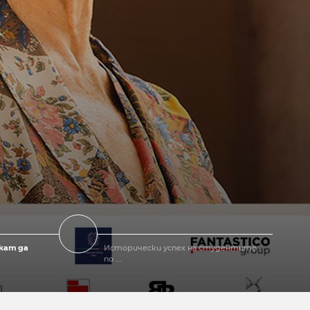
кат да
Исторически успех на студентите
по ...