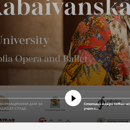
ФОРМАЦИОННИ ДНИ ЗА
Стотици млади певци ис
НДИДАТ-СТУДЕ...
учат с...