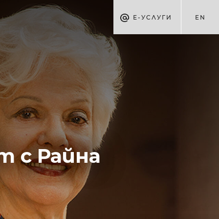
Е-УСЛУГИ
EN
т с Райна