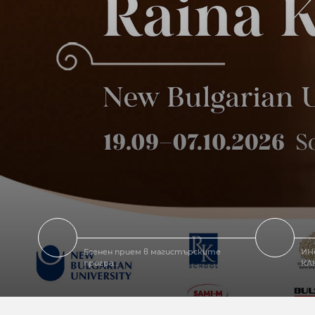
Есенен прием в магистърските
ИН
програ...
КА