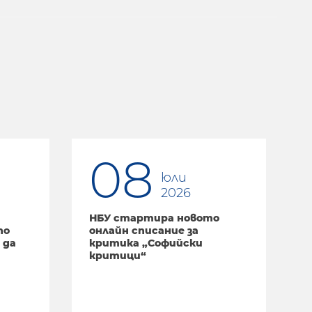
08
юли
2026
НБУ стартира новото
Н
по
онлайн списание за
 да
критика „Софийски
д
критици“
у
„
T
D
E