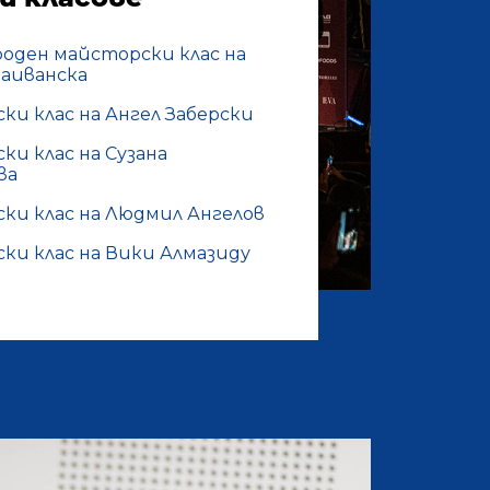
оден майсторски клас на
баиванска
ки клас на Ангел Заберски
и клас на Сузана
ва
ки клас на Людмил Ангелов
ки клас на Вики Алмазиду