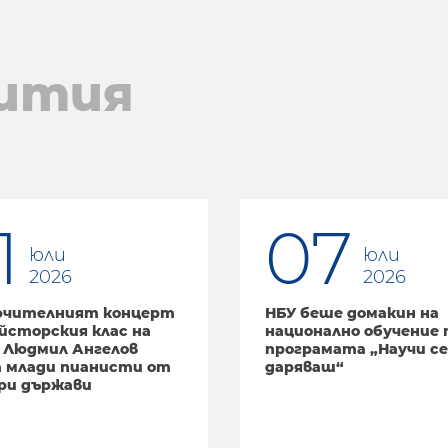
ития
1
07
юли
юли
2026
2026
ючителният концерт
НБУ беше домакин на
йсторския клас на
национално обучение 
 Людмил Ангелов
програмата „Научи се
а млади пианисти от
даряваш“
ри държави