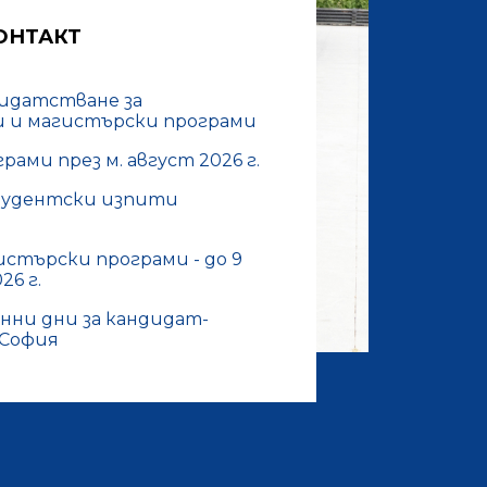
ОНТАКТ
идатстване за
и и магистърски програми
рами през м. август 2026 г.
удентски изпити
истърски програми - до 9
6 г.
ни дни за кандидат-
 София