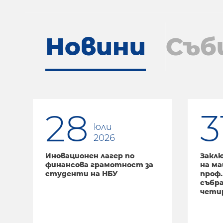
Новини
Съб
28
3
юли
2026
Иновационен лагер по
Закл
финансова грамотност за
на ма
студенти на НБУ
проф.
събр
чети