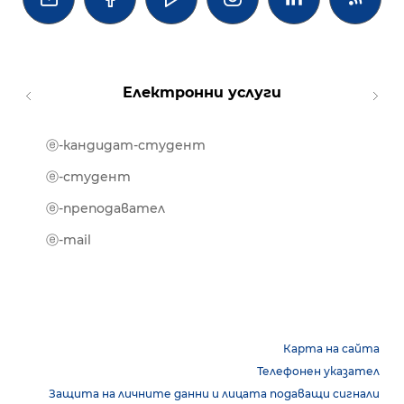
Електронни услуги
ⓔ-кандидат-студент
MOOD
ⓔ-биб
ⓔ-студент
ⓔ-кни
ⓔ-преподавател
ⓔ-trai
ⓔ-mail
Карта на сайта
Телефонен указател
Защита на личните данни и лицата подаващи сигнали