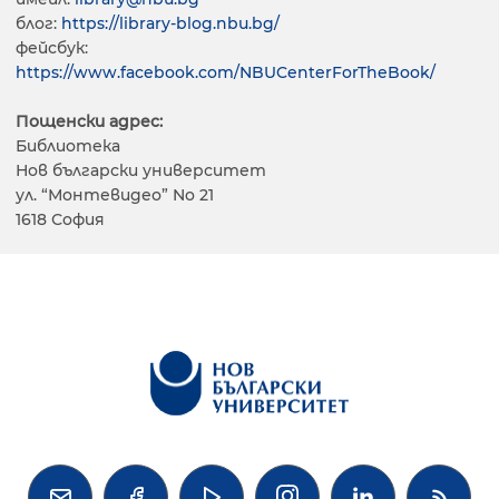
блог:
https://library-blog.nbu.bg/
фейсбук:
https://www.facebook.com/NBUCenterForTheBook/
Пощенски адрес:
Библиотека
Нов български университет
ул. “Монтевидео” No 21
1618 София



