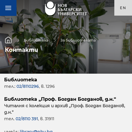
EN
Библиотека
За библиотеката
Контакти
Библиотека
тел.:
02/8110296
, в. 1296
Библиотека „Проф. Богдан Богданов, д.н.“
Читалня с колекция и архив „Проф. Богдан Богданов,
д.н.“
тел.
02/8110 391
, в. 31911
имейл:
library@nbu.bg